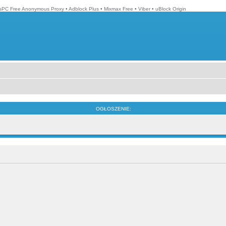
isPC Free Anonymous Proxy
•
Adblock Plus
•
Mixmax Free
•
Viber
•
uBlock Origin
OGŁOSZENIE: