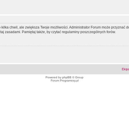
ko kilka chwil, ale zwiększa Twoje możliwości. Administrator Forum może przyzna
tutaj zasadami. Pamiętaj także, by czytać regulaminy poszczególnych forów.
Ekip
Powered by
phpBB
© Group
Forum Programosy.pl