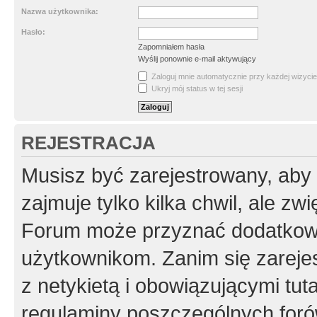
Nazwa użytkownika:
Hasło:
Zapomniałem hasła
Wyślij ponownie e-mail aktywujący
Zaloguj mnie automatycznie przy każdej wizycie
Ukryj mój status w tej sesji
REJESTRACJA
Musisz być zarejestrowany, aby
zajmuje tylko kilka chwil, ale z
Forum może przyznać dodatkow
użytkownikom. Zanim się zarejes
z netykietą i obowiązującymi tut
regulaminy poszczególnych foró