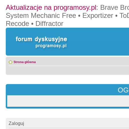
Aktualizacje na programosy.pl
:
Brave Br
System Mechanic Free
•
Exportizer
•
To
Recode
•
Diffractor
Strona główna
OG
Zaloguj