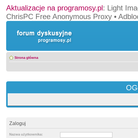
Aktualizacje na programosy.pl
:
Light Ima
ChrisPC Free Anonymous Proxy
•
Adblo
Strona główna
OG
Zaloguj
Nazwa użytkownika: