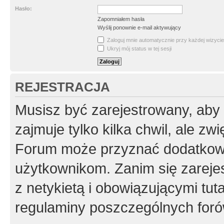
Hasło:
Zapomniałem hasła
Wyślij ponownie e-mail aktywujący
Zaloguj mnie automatycznie przy każdej wizycie
Ukryj mój status w tej sesji
REJESTRACJA
Musisz być zarejestrowany, aby
zajmuje tylko kilka chwil, ale z
Forum może przyznać dodatkow
użytkownikom. Zanim się zarejes
z netykietą i obowiązującymi tut
regulaminy poszczególnych foró