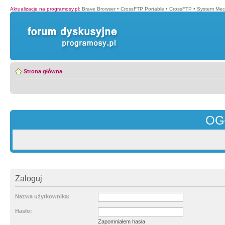
Aktualizacje na programosy.pl
:
Brave Browser
•
CrossFTP Portable
•
CrossFTP
•
System Mec
Strona główna
OG
Zaloguj
Nazwa użytkownika:
Hasło:
Zapomniałem hasła