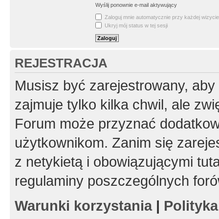
Wyślij ponownie e-mail aktywujący
Zaloguj mnie automatycznie przy każdej wizycie
Ukryj mój status w tej sesji
REJESTRACJA
Musisz być zarejestrowany, aby
zajmuje tylko kilka chwil, ale z
Forum może przyznać dodatkow
użytkownikom. Zanim się zarejes
z netykietą i obowiązującymi tut
regulaminy poszczególnych foró
Warunki korzystania
|
Polityk