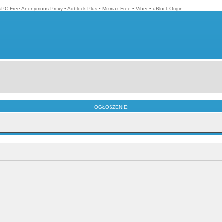
isPC Free Anonymous Proxy
•
Adblock Plus
•
Mixmax Free
•
Viber
•
uBlock Origin
OGŁOSZENIE: