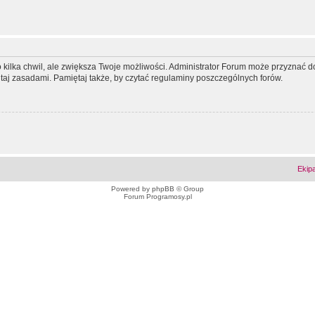
ko kilka chwil, ale zwiększa Twoje możliwości. Administrator Forum może przyzna
tutaj zasadami. Pamiętaj także, by czytać regulaminy poszczególnych forów.
Ekip
Powered by
phpBB
© Group
Forum Programosy.pl