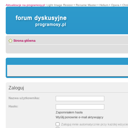
Aktualizacje na programosy.pl
:
Light Image Resizer
•
Rename Master
•
Helium
•
Opera
•
Chr
Strona główna
Zaloguj
Nazwa użytkownika:
Hasło:
Zapomniałem hasła
Wyślij ponownie e-mail aktywujący
Zaloguj mnie automatycznie przy każdej wizycie