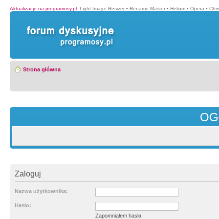
Aktualizacje na programosy.pl
:
Light Image Resizer
•
Rename Master
•
Helium
•
Opera
•
Chr
Strona główna
OG
Zaloguj
Nazwa użytkownika:
Hasło:
Zapomniałem hasła