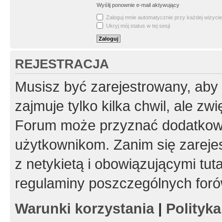
Wyślij ponownie e-mail aktywujący
Zaloguj mnie automatycznie przy każdej wizycie
Ukryj mój status w tej sesji
REJESTRACJA
Musisz być zarejestrowany, aby
zajmuje tylko kilka chwil, ale z
Forum może przyznać dodatkow
użytkownikom. Zanim się zarejes
z netykietą i obowiązującymi tut
regulaminy poszczególnych foró
Warunki korzystania
|
Polityk