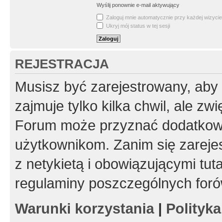
Wyślij ponownie e-mail aktywujący
Zaloguj mnie automatycznie przy każdej wizycie
Ukryj mój status w tej sesji
REJESTRACJA
Musisz być zarejestrowany, aby
zajmuje tylko kilka chwil, ale z
Forum może przyznać dodatkow
użytkownikom. Zanim się zarejes
z netykietą i obowiązującymi tut
regulaminy poszczególnych foró
Warunki korzystania
|
Polityk