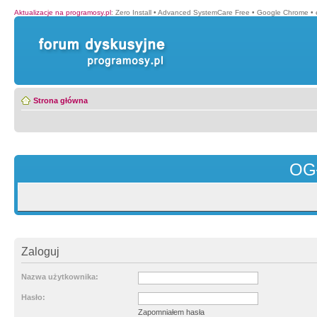
Aktualizacje na programosy.pl
:
Zero Install
•
Advanced SystemCare Free
•
Google Chrome
•
Strona główna
OG
Zaloguj
Nazwa użytkownika:
Hasło:
Zapomniałem hasła