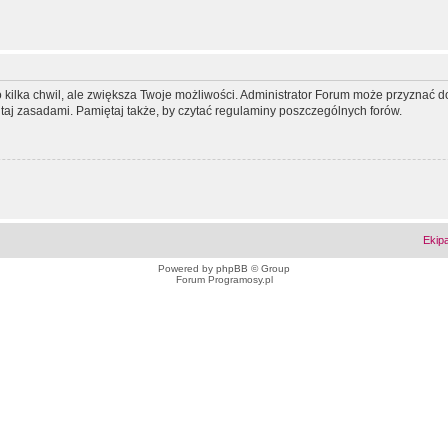
ko kilka chwil, ale zwiększa Twoje możliwości. Administrator Forum może przyzna
tutaj zasadami. Pamiętaj także, by czytać regulaminy poszczególnych forów.
Ekip
Powered by
phpBB
© Group
Forum Programosy.pl