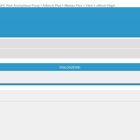
isPC Free Anonymous Proxy
•
Adblock Plus
•
Mixmax Free
•
Viber
•
uBlock Origin
OGŁOSZENIE: