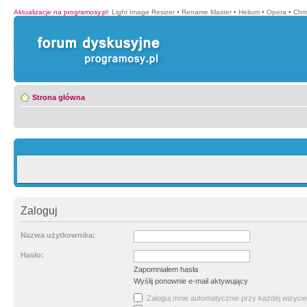
Aktualizacje na programosy.pl
:
Light Image Resizer
•
Rename Master
•
Helium
•
Opera
•
Chr
Strona główna
Zaloguj
Nazwa użytkownika:
Hasło:
Zapomniałem hasła
Wyślij ponownie e-mail aktywujący
Zaloguj mnie automatycznie przy każdej wizycie