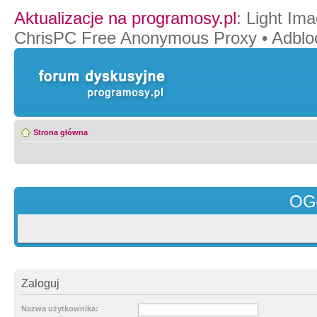
Aktualizacje na programosy.pl
:
Light Ima
ChrisPC Free Anonymous Proxy
•
Adblo
Strona główna
OG
Zaloguj
Nazwa użytkownika: