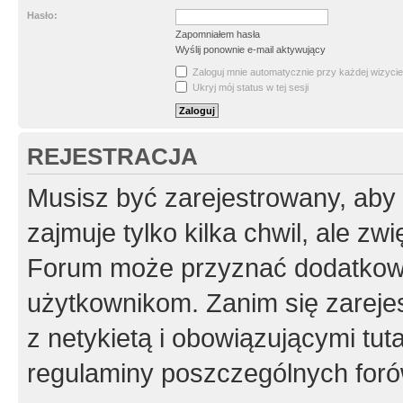
Hasło:
Zapomniałem hasła
Wyślij ponownie e-mail aktywujący
Zaloguj mnie automatycznie przy każdej wizycie
Ukryj mój status w tej sesji
REJESTRACJA
Musisz być zarejestrowany, aby
zajmuje tylko kilka chwil, ale z
Forum może przyznać dodatkow
użytkownikom. Zanim się zarejes
z netykietą i obowiązującymi tut
regulaminy poszczególnych foró