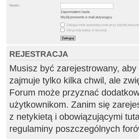
Hasło:
Zapomniałem hasła
Wyślij ponownie e-mail aktywujący
Zaloguj mnie automatycznie przy każdej wizycie
Ukryj mój status w tej sesji
REJESTRACJA
Musisz być zarejestrowany, aby
zajmuje tylko kilka chwil, ale z
Forum może przyznać dodatkow
użytkownikom. Zanim się zarejes
z netykietą i obowiązującymi tut
regulaminy poszczególnych foró