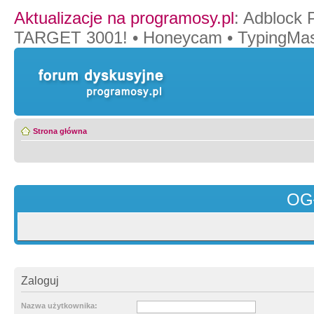
Aktualizacje na programosy.pl
:
Adblock 
TARGET 3001!
•
Honeycam
•
TypingMas
Strona główna
OG
Zaloguj
Nazwa użytkownika: