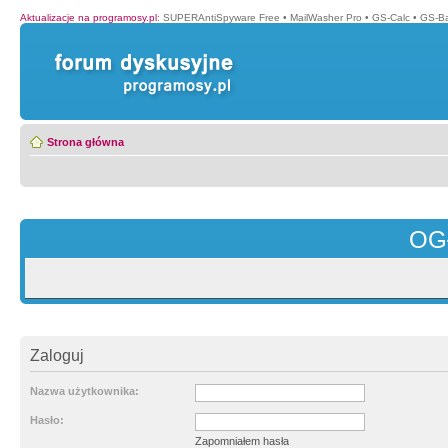
Aktualizacje na programosy.pl
:
SUPERAntiSpyware Free
•
MailWasher Pro
•
GS-Calc
•
GS-B
Strona główna
OG
Zaloguj
Nazwa użytkownika:
Hasło:
Zapomniałem hasła