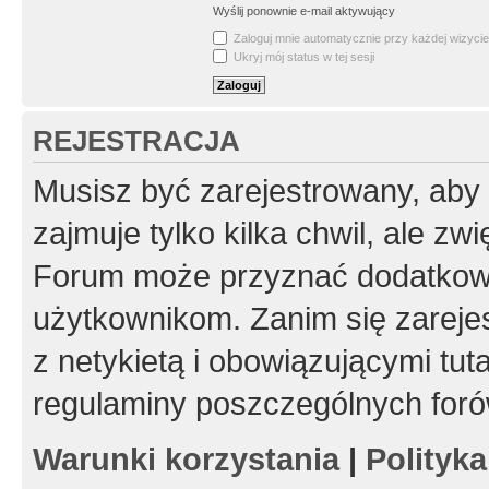
Wyślij ponownie e-mail aktywujący
Zaloguj mnie automatycznie przy każdej wizycie
Ukryj mój status w tej sesji
REJESTRACJA
Musisz być zarejestrowany, aby
zajmuje tylko kilka chwil, ale z
Forum może przyznać dodatkow
użytkownikom. Zanim się zarejes
z netykietą i obowiązującymi tut
regulaminy poszczególnych foró
Warunki korzystania
|
Polityk