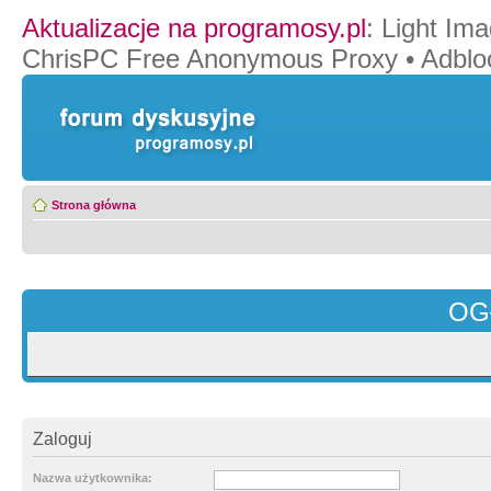
Aktualizacje na programosy.pl
:
Light Ima
ChrisPC Free Anonymous Proxy
•
Adblo
Strona główna
OG
Zaloguj
Nazwa użytkownika: