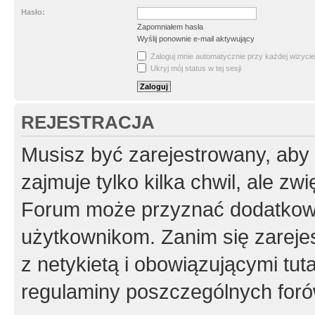
Hasło:
Zapomniałem hasła
Wyślij ponownie e-mail aktywujący
Zaloguj mnie automatycznie przy każdej wizycie
Ukryj mój status w tej sesji
REJESTRACJA
Musisz być zarejestrowany, aby
zajmuje tylko kilka chwil, ale z
Forum może przyznać dodatkow
użytkownikom. Zanim się zarejes
z netykietą i obowiązującymi tut
regulaminy poszczególnych foró