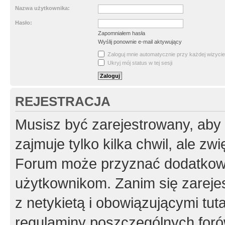
Nazwa użytkownika:
Hasło:
Zapomniałem hasła
Wyślij ponownie e-mail aktywujący
Zaloguj mnie automatycznie przy każdej wizycie
Ukryj mój status w tej sesji
REJESTRACJA
Musisz być zarejestrowany, aby
zajmuje tylko kilka chwil, ale z
Forum może przyznać dodatkow
użytkownikom. Zanim się zarejes
z netykietą i obowiązującymi tut
regulaminy poszczególnych foró