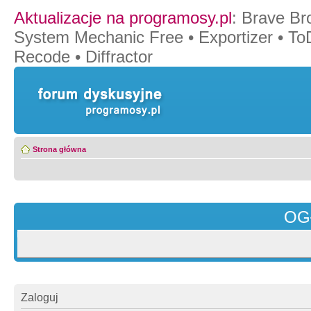
Aktualizacje na programosy.pl
:
Brave Br
System Mechanic Free
•
Exportizer
•
To
Recode
•
Diffractor
Strona główna
OG
Zaloguj