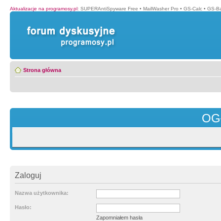
Aktualizacje na programosy.pl
:
SUPERAntiSpyware Free
•
MailWasher Pro
•
GS-Calc
•
GS-B
Strona główna
OG
Zaloguj
Nazwa użytkownika:
Hasło:
Zapomniałem hasła