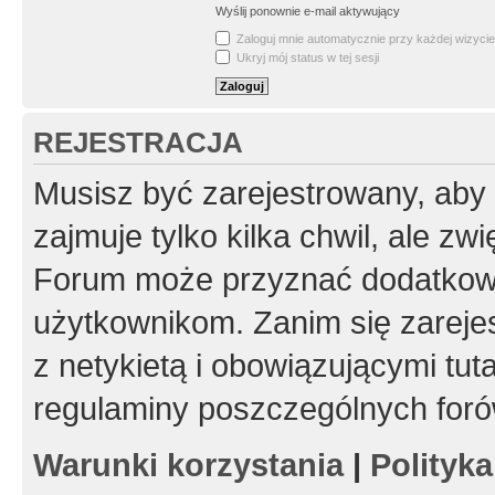
Wyślij ponownie e-mail aktywujący
Zaloguj mnie automatycznie przy każdej wizycie
Ukryj mój status w tej sesji
REJESTRACJA
Musisz być zarejestrowany, aby
zajmuje tylko kilka chwil, ale z
Forum może przyznać dodatkow
użytkownikom. Zanim się zarejes
z netykietą i obowiązującymi tut
regulaminy poszczególnych foró
Warunki korzystania
|
Polityk