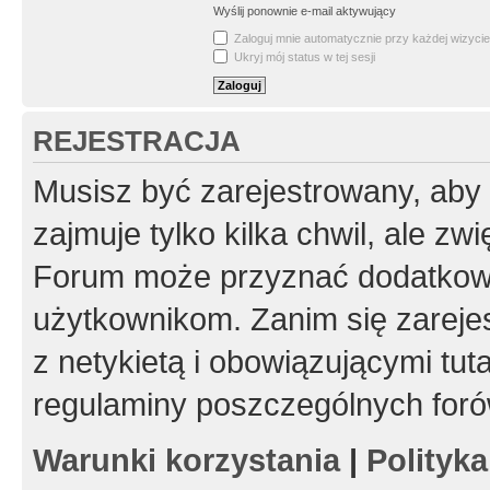
Wyślij ponownie e-mail aktywujący
Zaloguj mnie automatycznie przy każdej wizycie
Ukryj mój status w tej sesji
REJESTRACJA
Musisz być zarejestrowany, aby
zajmuje tylko kilka chwil, ale z
Forum może przyznać dodatkow
użytkownikom. Zanim się zarejes
z netykietą i obowiązującymi tut
regulaminy poszczególnych foró
Warunki korzystania
|
Polityk