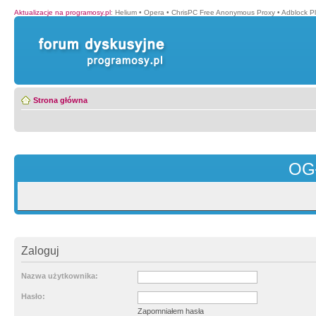
Aktualizacje na programosy.pl
:
Helium
•
Opera
•
ChrisPC Free Anonymous Proxy
•
Adblock P
Strona główna
OG
Zaloguj
Nazwa użytkownika:
Hasło:
Zapomniałem hasła