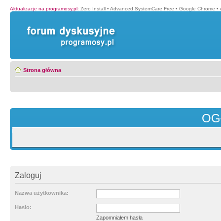
Aktualizacje na programosy.pl
:
Zero Install
•
Advanced SystemCare Free
•
Google Chrome
•
Strona główna
OG
Zaloguj
Nazwa użytkownika:
Hasło:
Zapomniałem hasła