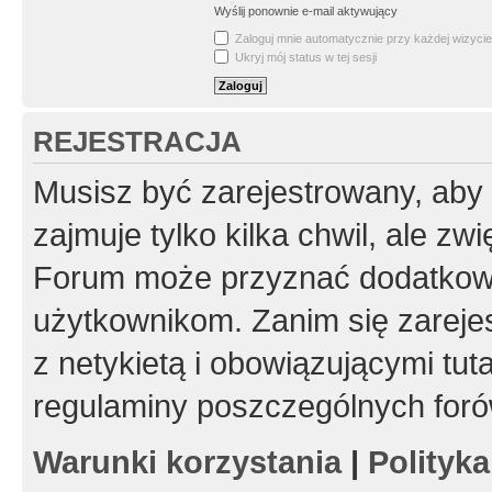
Wyślij ponownie e-mail aktywujący
Zaloguj mnie automatycznie przy każdej wizycie
Ukryj mój status w tej sesji
REJESTRACJA
Musisz być zarejestrowany, aby
zajmuje tylko kilka chwil, ale z
Forum może przyznać dodatkow
użytkownikom. Zanim się zarejes
z netykietą i obowiązującymi tut
regulaminy poszczególnych foró
Warunki korzystania
|
Polityk