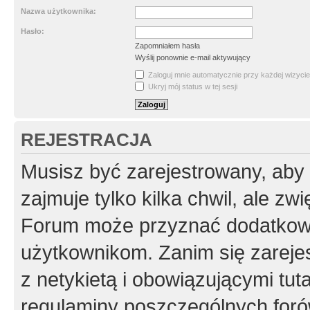
Nazwa użytkownika:
Hasło:
Zapomniałem hasła
Wyślij ponownie e-mail aktywujący
Zaloguj mnie automatycznie przy każdej wizycie
Ukryj mój status w tej sesji
REJESTRACJA
Musisz być zarejestrowany, aby
zajmuje tylko kilka chwil, ale z
Forum może przyznać dodatkow
użytkownikom. Zanim się zarejes
z netykietą i obowiązującymi tut
regulaminy poszczególnych foró