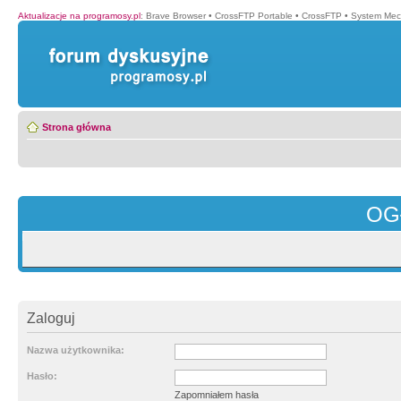
Aktualizacje na programosy.pl
:
Brave Browser
•
CrossFTP Portable
•
CrossFTP
•
System Mec
Strona główna
OG
Zaloguj
Nazwa użytkownika:
Hasło:
Zapomniałem hasła