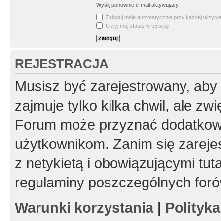
Wyślij ponownie e-mail aktywujący
Zaloguj mnie automatycznie przy każdej wizycie
Ukryj mój status w tej sesji
REJESTRACJA
Musisz być zarejestrowany, aby
zajmuje tylko kilka chwil, ale z
Forum może przyznać dodatkow
użytkownikom. Zanim się zarejes
z netykietą i obowiązującymi tut
regulaminy poszczególnych foró
Warunki korzystania
|
Polityk