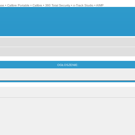
ase
•
Calibre Portable
•
Calibre
•
360 Total Security
•
n-Track Studio
•
AIMP
OGŁOSZENIE: