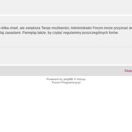
ko kilka chwil, ale zwiększa Twoje możliwości. Administrator Forum może przyzna
tutaj zasadami. Pamiętaj także, by czytać regulaminy poszczególnych forów.
Ekip
Powered by
phpBB
© Group
Forum Programosy.pl