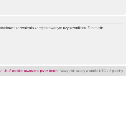
ć dodatkowe zezwolenia zarejestrowanym użytkownikom. Zanim się
a
•
Usuń cookies utworzone przez forum
• Wszystkie czasy w strefie UTC + 2 godziny