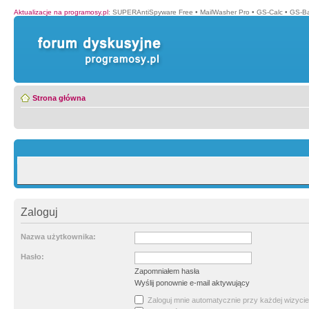
Aktualizacje na programosy.pl
:
SUPERAntiSpyware Free
•
MailWasher Pro
•
GS-Calc
•
GS-B
Strona główna
Zaloguj
Nazwa użytkownika:
Hasło:
Zapomniałem hasła
Wyślij ponownie e-mail aktywujący
Zaloguj mnie automatycznie przy każdej wizycie