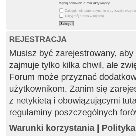
Wyślij ponownie e-mail aktywujący
Zaloguj mnie automatycznie przy każdej wizycie
Ukryj mój status w tej sesji
REJESTRACJA
Musisz być zarejestrowany, aby
zajmuje tylko kilka chwil, ale z
Forum może przyznać dodatkow
użytkownikom. Zanim się zarejes
z netykietą i obowiązującymi tut
regulaminy poszczególnych foró
Warunki korzystania
|
Polityk