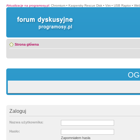
Aktualizacje na programosy.pl
:
Chromium
•
Kaspersky Rescue Disk
•
Vim
•
USB Raptor
•
Web
Strona główna
OG
Zaloguj
Nazwa użytkownika:
Hasło:
Zapomniałem hasła