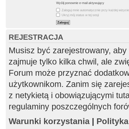
Wyślij ponownie e-mail aktywujący
Zaloguj mnie automatycznie przy każdej wizycie
Ukryj mój status w tej sesji
REJESTRACJA
Musisz być zarejestrowany, aby
zajmuje tylko kilka chwil, ale z
Forum może przyznać dodatkow
użytkownikom. Zanim się zarejes
z netykietą i obowiązującymi tut
regulaminy poszczególnych foró
Warunki korzystania
|
Polityk