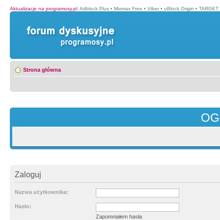
Aktualizacje na programosy.pl
:
Adblock Plus
•
Mixmax Free
•
Viber
•
uBlock Origin
•
TARGET 
Strona główna
OG
Zaloguj
Nazwa użytkownika:
Hasło:
Zapomniałem hasła