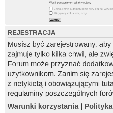
Wyślij ponownie e-mail aktywujący
Zaloguj mnie automatycznie przy każdej wizycie
Ukryj mój status w tej sesji
REJESTRACJA
Musisz być zarejestrowany, aby
zajmuje tylko kilka chwil, ale z
Forum może przyznać dodatkow
użytkownikom. Zanim się zarejes
z netykietą i obowiązującymi tut
regulaminy poszczególnych foró
Warunki korzystania
|
Polityk