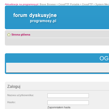
Aktualizacje na programosy.pl
:
Brave Browser
•
CrossFTP Portable
•
CrossFTP
•
System Mec
Strona główna
OG
Zaloguj
Nazwa użytkownika:
Hasło:
Zapomniałem hasła