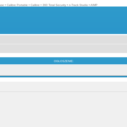
ase
•
Calibre Portable
•
Calibre
•
360 Total Security
•
n-Track Studio
•
AIMP
OGŁOSZENIE: