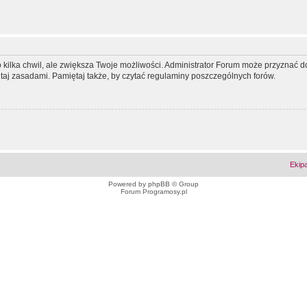
ko kilka chwil, ale zwiększa Twoje możliwości. Administrator Forum może przyzna
tutaj zasadami. Pamiętaj także, by czytać regulaminy poszczególnych forów.
Ekip
Powered by
phpBB
© Group
Forum Programosy.pl