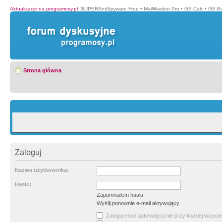
Aktualizacje na programosy.pl
:
SUPERAntiSpyware Free
•
MailWasher Pro
•
GS-Calc
•
GS-B
Strona główna
Zaloguj
Nazwa użytkownika:
Hasło:
Zapomniałem hasła
Wyślij ponownie e-mail aktywujący
Zaloguj mnie automatycznie przy każdej wizycie