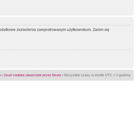
ć dodatkowe zezwolenia zarejestrowanym użytkownikom. Zanim się
a
•
Usuń cookies utworzone przez forum
• Wszystkie czasy w strefie UTC + 2 godziny