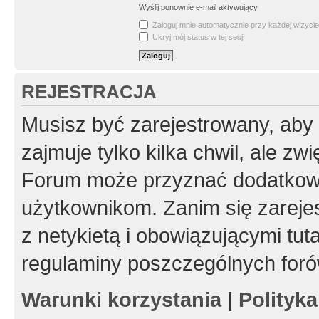
Wyślij ponownie e-mail aktywujący
Zaloguj mnie automatycznie przy każdej wizycie
Ukryj mój status w tej sesji
REJESTRACJA
Musisz być zarejestrowany, aby
zajmuje tylko kilka chwil, ale z
Forum może przyznać dodatkow
użytkownikom. Zanim się zarejes
z netykietą i obowiązującymi tut
regulaminy poszczególnych foró
Warunki korzystania
|
Polityk