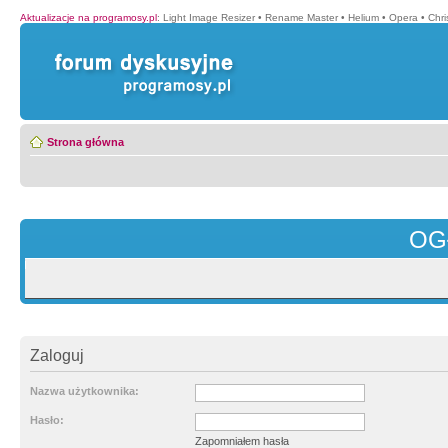
Aktualizacje na programosy.pl
:
Light Image Resizer
•
Rename Master
•
Helium
•
Opera
•
Chr
Strona główna
OG
Zaloguj
Nazwa użytkownika:
Hasło:
Zapomniałem hasła