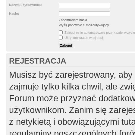
Nazwa użytkownika:
Hasło:
Zapomniałem hasła
Wyślij ponownie e-mail aktywujący
Zaloguj mnie automatycznie przy każdej wizycie
Ukryj mój status w tej sesji
REJESTRACJA
Musisz być zarejestrowany, aby
zajmuje tylko kilka chwil, ale z
Forum może przyznać dodatkow
użytkownikom. Zanim się zarejes
z netykietą i obowiązującymi tut
regulaminy poszczególnych foró