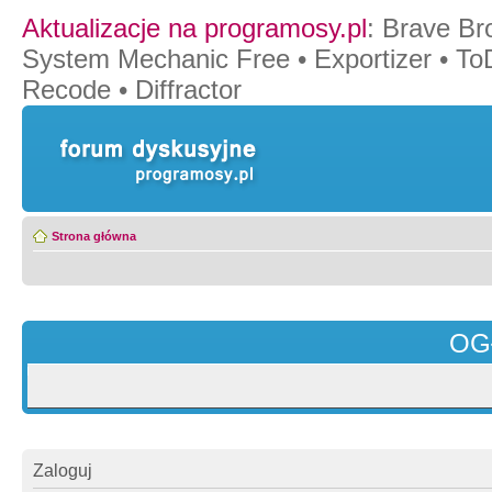
Aktualizacje na programosy.pl
:
Brave Br
System Mechanic Free
•
Exportizer
•
To
Recode
•
Diffractor
Strona główna
OG
Zaloguj