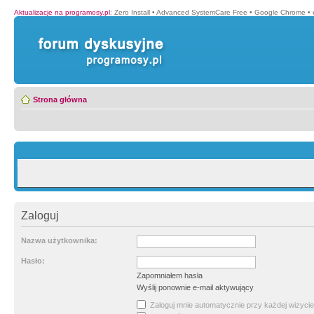
Aktualizacje na programosy.pl
:
Zero Install
•
Advanced SystemCare Free
•
Google Chrome
•
Strona główna
Zaloguj
Nazwa użytkownika:
Hasło:
Zapomniałem hasła
Wyślij ponownie e-mail aktywujący
Zaloguj mnie automatycznie przy każdej wizycie