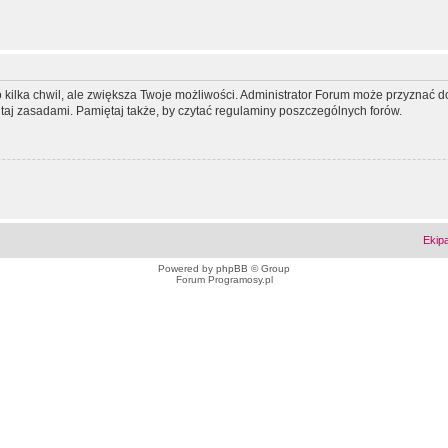
ko kilka chwil, ale zwiększa Twoje możliwości. Administrator Forum może przyzna
tutaj zasadami. Pamiętaj także, by czytać regulaminy poszczególnych forów.
Ekip
Powered by
phpBB
© Group
Forum Programosy.pl