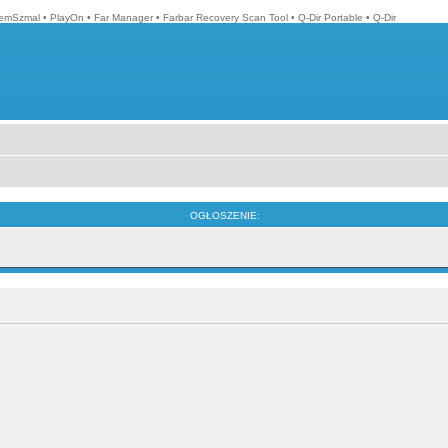
emSzmal
•
PlayOn
•
Far Manager
•
Farbar Recovery Scan Tool
•
Q-Dir Portable
•
Q-Dir
OGŁOSZENIE: