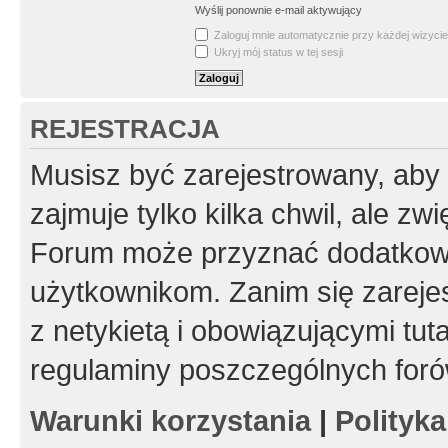
Wyślij ponownie e-mail aktywujący
Zaloguj mnie automatycznie przy każdej wizycie
Ukryj mój status w tej sesji
REJESTRACJA
Musisz być zarejestrowany, aby
zajmuje tylko kilka chwil, ale z
Forum może przyznać dodatkow
użytkownikom. Zanim się zarejes
z netykietą i obowiązującymi tut
regulaminy poszczególnych foró
Warunki korzystania
|
Polityk