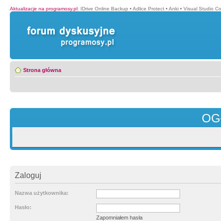
Aktualizacje na programosy.pl
:
IDrive Online Backup
•
Adlice Protect
•
Anki
•
Visual Studio C
Strona główna
OG
Zaloguj
Nazwa użytkownika:
Hasło:
Zapomniałem hasła