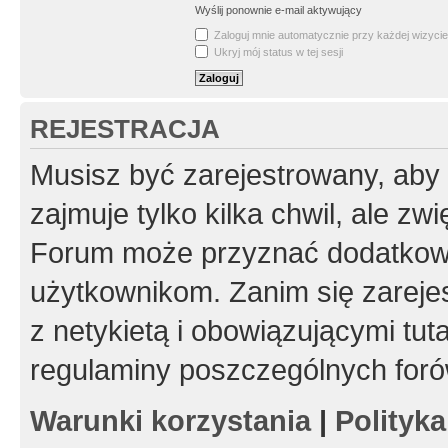
Wyślij ponownie e-mail aktywujący
Zaloguj mnie automatycznie przy każdej wizycie
Ukryj mój status w tej sesji
REJESTRACJA
Musisz być zarejestrowany, aby
zajmuje tylko kilka chwil, ale z
Forum może przyznać dodatkow
użytkownikom. Zanim się zarejes
z netykietą i obowiązującymi tut
regulaminy poszczególnych foró
Warunki korzystania
|
Polityk