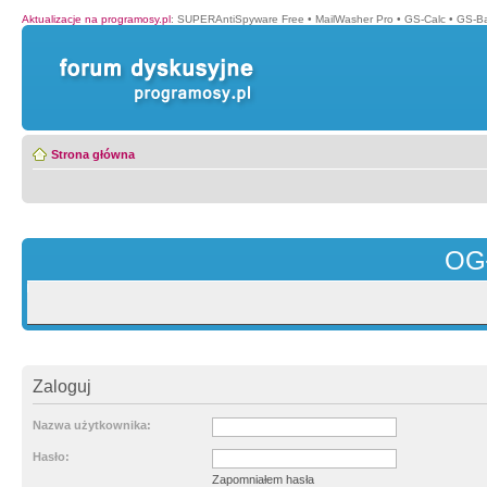
Aktualizacje na programosy.pl
:
SUPERAntiSpyware Free
•
MailWasher Pro
•
GS-Calc
•
GS-B
Strona główna
OG
Zaloguj
Nazwa użytkownika:
Hasło:
Zapomniałem hasła