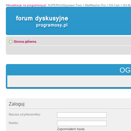
Aktualizacje na programosy.pl
:
SUPERAntiSpyware Free
•
MailWasher Pro
•
GS-Calc
•
GS-B
Strona główna
OG
Zaloguj
Nazwa użytkownika:
Hasło:
Zapomniałem hasła