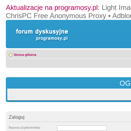
Aktualizacje na programosy.pl
:
Light Ima
ChrisPC Free Anonymous Proxy
•
Adblo
Strona główna
OG
Zaloguj
Nazwa użytkownika: