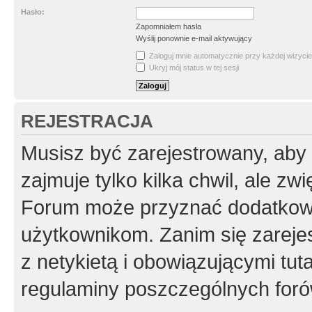
Hasło:
Zapomniałem hasła
Wyślij ponownie e-mail aktywujący
Zaloguj mnie automatycznie przy każdej wizycie
Ukryj mój status w tej sesji
REJESTRACJA
Musisz być zarejestrowany, aby
zajmuje tylko kilka chwil, ale z
Forum może przyznać dodatkow
użytkownikom. Zanim się zarejes
z netykietą i obowiązującymi tut
regulaminy poszczególnych foró