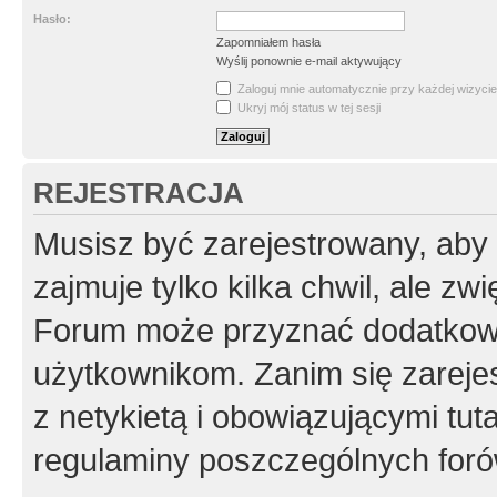
Hasło:
Zapomniałem hasła
Wyślij ponownie e-mail aktywujący
Zaloguj mnie automatycznie przy każdej wizycie
Ukryj mój status w tej sesji
REJESTRACJA
Musisz być zarejestrowany, aby
zajmuje tylko kilka chwil, ale z
Forum może przyznać dodatkow
użytkownikom. Zanim się zarejes
z netykietą i obowiązującymi tut
regulaminy poszczególnych foró