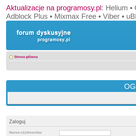
Aktualizacje na programosy.pl
:
Helium
•
Adblock Plus
•
Mixmax Free
•
Viber
•
uB
Strona główna
OG
Zaloguj
Nazwa użytkownika: