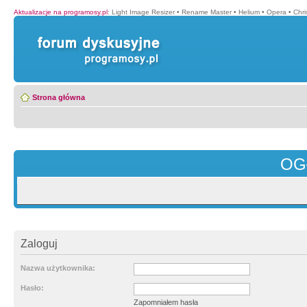
Aktualizacje na programosy.pl
:
Light Image Resizer
•
Rename Master
•
Helium
•
Opera
•
Chr
Strona główna
OG
Zaloguj
Nazwa użytkownika:
Hasło:
Zapomniałem hasła