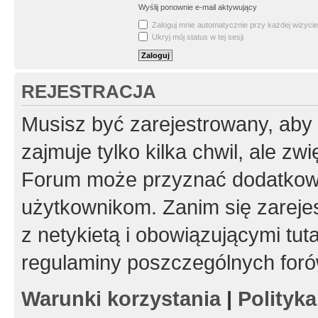
Wyślij ponownie e-mail aktywujący
Zaloguj mnie automatycznie przy każdej wizycie
Ukryj mój status w tej sesji
REJESTRACJA
Musisz być zarejestrowany, aby
zajmuje tylko kilka chwil, ale z
Forum może przyznać dodatkow
użytkownikom. Zanim się zarejes
z netykietą i obowiązującymi tut
regulaminy poszczególnych foró
Warunki korzystania
|
Polityk