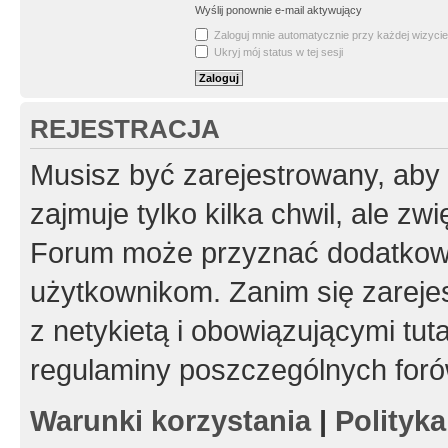
Wyślij ponownie e-mail aktywujący
Zaloguj mnie automatycznie przy każdej wizycie
Ukryj mój status w tej sesji
REJESTRACJA
Musisz być zarejestrowany, aby
zajmuje tylko kilka chwil, ale z
Forum może przyznać dodatkow
użytkownikom. Zanim się zarejes
z netykietą i obowiązującymi tut
regulaminy poszczególnych foró
Warunki korzystania
|
Polityk