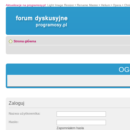
Aktualizacje na programosy.pl
:
Light Image Resizer
•
Rename Master
•
Helium
•
Opera
•
Chr
Strona główna
OG
Zaloguj
Nazwa użytkownika:
Hasło:
Zapomniałem hasła