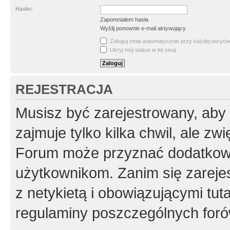
Hasło:
Zapomniałem hasła
Wyślij ponownie e-mail aktywujący
Zaloguj mnie automatycznie przy każdej wizycie
Ukryj mój status w tej sesji
REJESTRACJA
Musisz być zarejestrowany, aby
zajmuje tylko kilka chwil, ale z
Forum może przyznać dodatkow
użytkownikom. Zanim się zarejes
z netykietą i obowiązującymi tut
regulaminy poszczególnych foró