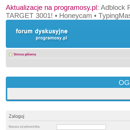
Aktualizacje na programosy.pl
:
Adblock 
TARGET 3001!
•
Honeycam
•
TypingMas
Strona główna
OG
Zaloguj
Nazwa użytkownika: