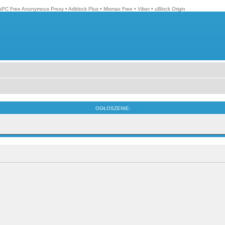
isPC Free Anonymous Proxy
•
Adblock Plus
•
Mixmax Free
•
Viber
•
uBlock Origin
OGŁOSZENIE: