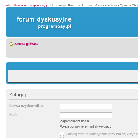
Aktualizacje na programosy.pl
:
Light Image Resizer
•
Rename Master
•
Helium
•
Opera
•
Chr
Strona główna
Zaloguj
Nazwa użytkownika:
Hasło:
Zapomniałem hasła
Wyślij ponownie e-mail aktywujący
Zaloguj mnie automatycznie przy każdej wizycie