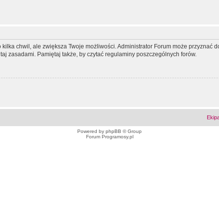
ko kilka chwil, ale zwiększa Twoje możliwości. Administrator Forum może przyzna
tutaj zasadami. Pamiętaj także, by czytać regulaminy poszczególnych forów.
Ekip
Powered by
phpBB
© Group
Forum Programosy.pl