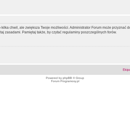
ko kilka chwil, ale zwiększa Twoje możliwości. Administrator Forum może przyzna
tutaj zasadami. Pamiętaj także, by czytać regulaminy poszczególnych forów.
Ekip
Powered by
phpBB
© Group
Forum Programosy.pl