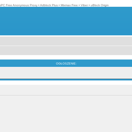
isPC Free Anonymous Proxy
•
Adblock Plus
•
Mixmax Free
•
Viber
•
uBlock Origin
OGŁOSZENIE: