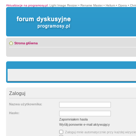
Aktualizacje na programosy.pl
:
Light Image Resizer
•
Rename Master
•
Helium
•
Opera
•
Chr
Strona główna
Zaloguj
Nazwa użytkownika:
Hasło:
Zapomniałem hasła
Wyślij ponownie e-mail aktywujący
Zaloguj mnie automatycznie przy każdej wizycie