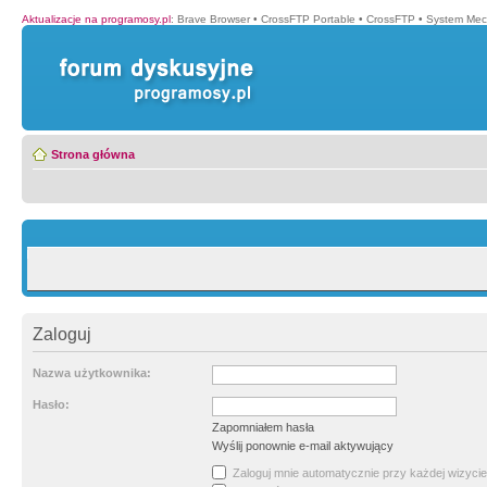
Aktualizacje na programosy.pl
:
Brave Browser
•
CrossFTP Portable
•
CrossFTP
•
System Mec
Strona główna
Zaloguj
Nazwa użytkownika:
Hasło:
Zapomniałem hasła
Wyślij ponownie e-mail aktywujący
Zaloguj mnie automatycznie przy każdej wizycie