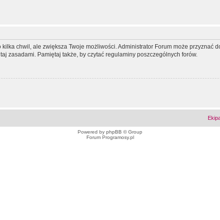
ko kilka chwil, ale zwiększa Twoje możliwości. Administrator Forum może przyzna
tutaj zasadami. Pamiętaj także, by czytać regulaminy poszczególnych forów.
Ekip
Powered by
phpBB
© Group
Forum Programosy.pl