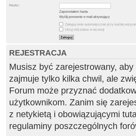
Hasło:
Zapomniałem hasła
Wyślij ponownie e-mail aktywujący
Zaloguj mnie automatycznie przy każdej wizycie
Ukryj mój status w tej sesji
REJESTRACJA
Musisz być zarejestrowany, aby
zajmuje tylko kilka chwil, ale z
Forum może przyznać dodatkow
użytkownikom. Zanim się zarejes
z netykietą i obowiązującymi tut
regulaminy poszczególnych foró