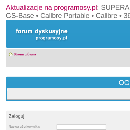
Aktualizacje na programosy.pl
:
SUPERAn
GS-Base
•
Calibre Portable
•
Calibre
•
36
Strona główna
OG
Zaloguj
Nazwa użytkownika: