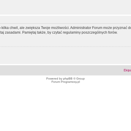
ko kilka chwil, ale zwiększa Twoje możliwości. Administrator Forum może przyzna
tutaj zasadami. Pamiętaj także, by czytać regulaminy poszczególnych forów.
Ekip
Powered by
phpBB
© Group
Forum Programosy.pl