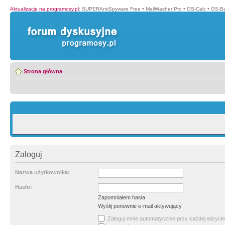
Aktualizacje na programosy.pl
:
SUPERAntiSpyware Free
•
MailWasher Pro
•
GS-Calc
•
GS-B
Strona główna
Zaloguj
Nazwa użytkownika:
Hasło:
Zapomniałem hasła
Wyślij ponownie e-mail aktywujący
Zaloguj mnie automatycznie przy każdej wizycie