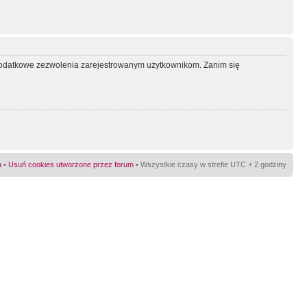
ć dodatkowe zezwolenia zarejestrowanym użytkownikom. Zanim się
a
•
Usuń cookies utworzone przez forum
• Wszystkie czasy w strefie UTC + 2 godziny