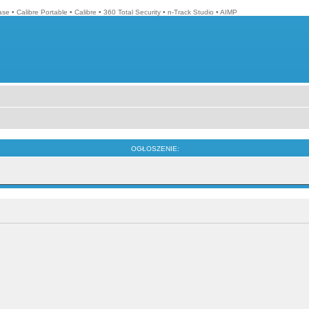
ase
•
Calibre Portable
•
Calibre
•
360 Total Security
•
n-Track Studio
•
AIMP
OGŁOSZENIE: