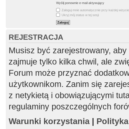
Wyślij ponownie e-mail aktywujący
Zaloguj mnie automatycznie przy każdej wizycie
Ukryj mój status w tej sesji
REJESTRACJA
Musisz być zarejestrowany, aby
zajmuje tylko kilka chwil, ale z
Forum może przyznać dodatkow
użytkownikom. Zanim się zarejes
z netykietą i obowiązującymi tut
regulaminy poszczególnych foró
Warunki korzystania
|
Polityk