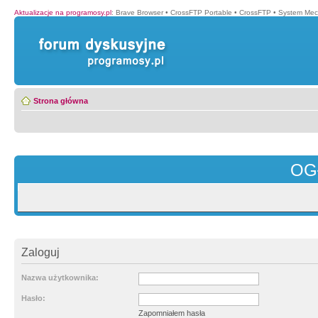
Aktualizacje na programosy.pl
:
Brave Browser
•
CrossFTP Portable
•
CrossFTP
•
System Mec
Strona główna
OG
Zaloguj
Nazwa użytkownika:
Hasło:
Zapomniałem hasła