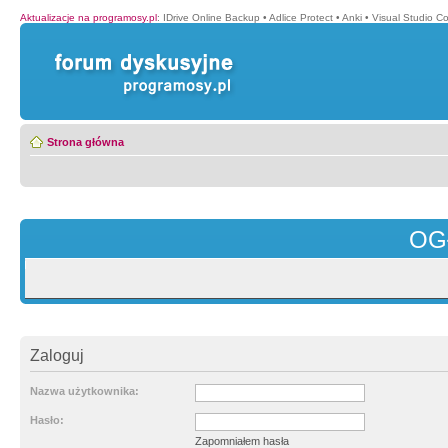
Aktualizacje na programosy.pl
:
IDrive Online Backup
•
Adlice Protect
•
Anki
•
Visual Studio C
Strona główna
OG
Zaloguj
Nazwa użytkownika:
Hasło:
Zapomniałem hasła