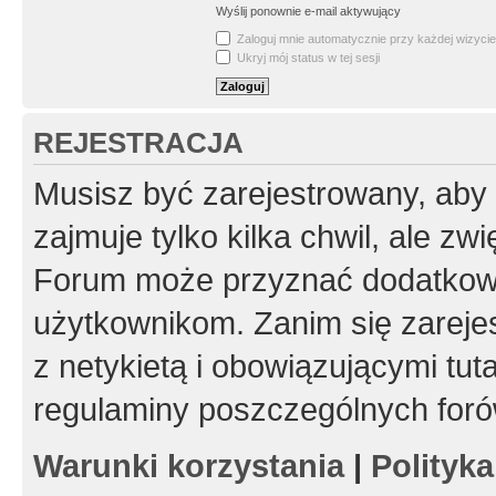
Wyślij ponownie e-mail aktywujący
Zaloguj mnie automatycznie przy każdej wizycie
Ukryj mój status w tej sesji
REJESTRACJA
Musisz być zarejestrowany, aby
zajmuje tylko kilka chwil, ale z
Forum może przyznać dodatkow
użytkownikom. Zanim się zarejes
z netykietą i obowiązującymi tut
regulaminy poszczególnych foró
Warunki korzystania
|
Polityk