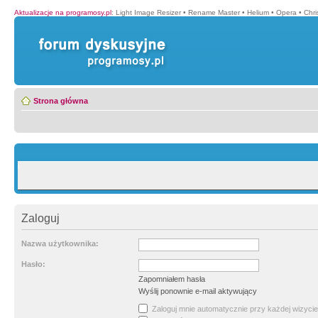
Aktualizacje na programosy.pl
:
Light Image Resizer
•
Rename Master
•
Helium
•
Opera
•
Chr
Strona główna
Zaloguj
Nazwa użytkownika:
Hasło:
Zapomniałem hasła
Wyślij ponownie e-mail aktywujący
Zaloguj mnie automatycznie przy każdej wizycie