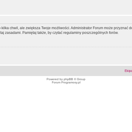
ko kilka chwil, ale zwiększa Twoje możliwości. Administrator Forum może przyzna
tutaj zasadami. Pamiętaj także, by czytać regulaminy poszczególnych forów.
Ekip
Powered by
phpBB
© Group
Forum Programosy.pl