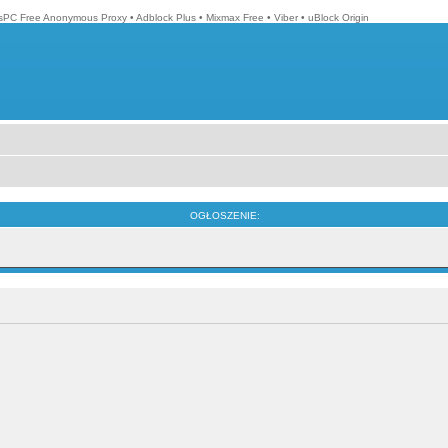
isPC Free Anonymous Proxy
•
Adblock Plus
•
Mixmax Free
•
Viber
•
uBlock Origin
OGŁOSZENIE: