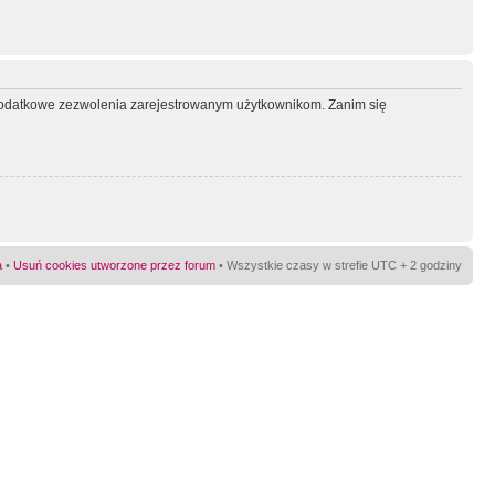
ć dodatkowe zezwolenia zarejestrowanym użytkownikom. Zanim się
a
•
Usuń cookies utworzone przez forum
• Wszystkie czasy w strefie UTC + 2 godziny