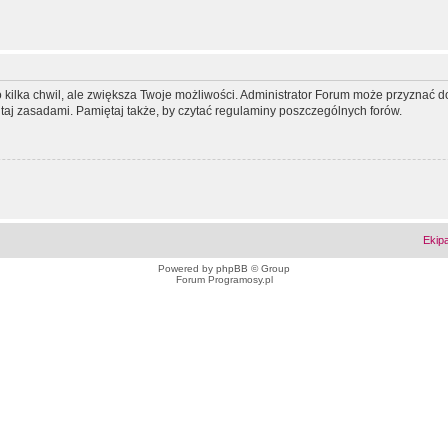
ko kilka chwil, ale zwiększa Twoje możliwości. Administrator Forum może przyzna
tutaj zasadami. Pamiętaj także, by czytać regulaminy poszczególnych forów.
Ekip
Powered by
phpBB
© Group
Forum Programosy.pl