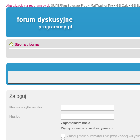
Aktualizacje na programosy.pl
:
SUPERAntiSpyware Free
•
MailWasher Pro
•
GS-Calc
•
GS-B
Strona główna
Zaloguj
Nazwa użytkownika:
Hasło:
Zapomniałem hasła
Wyślij ponownie e-mail aktywujący
Zaloguj mnie automatycznie przy każdej wizycie