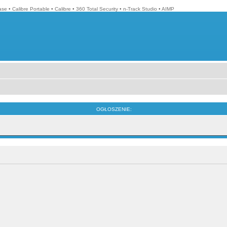
ase
•
Calibre Portable
•
Calibre
•
360 Total Security
•
n-Track Studio
•
AIMP
OGŁOSZENIE: