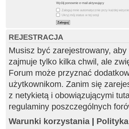
Wyślij ponownie e-mail aktywujący
Zaloguj mnie automatycznie przy każdej wizycie
Ukryj mój status w tej sesji
REJESTRACJA
Musisz być zarejestrowany, aby
zajmuje tylko kilka chwil, ale z
Forum może przyznać dodatkow
użytkownikom. Zanim się zarejes
z netykietą i obowiązującymi tut
regulaminy poszczególnych foró
Warunki korzystania
|
Polityk