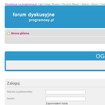
Aktualizacje na programosy.pl
:
Light Image Resizer
•
Rename Master
•
Helium
•
Opera
•
Chr
Strona główna
OG
Zaloguj
Nazwa użytkownika:
Hasło:
Zapomniałem hasła