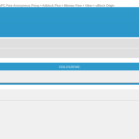
isPC Free Anonymous Proxy
•
Adblock Plus
•
Mixmax Free
•
Viber
•
uBlock Origin
OGŁOSZENIE: