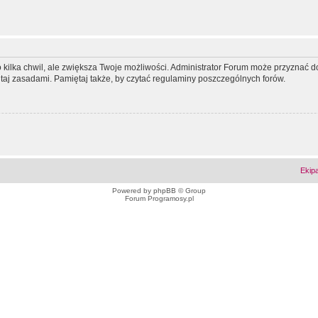
ko kilka chwil, ale zwiększa Twoje możliwości. Administrator Forum może przyzna
tutaj zasadami. Pamiętaj także, by czytać regulaminy poszczególnych forów.
Ekip
Powered by
phpBB
© Group
Forum Programosy.pl