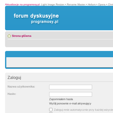
Aktualizacje na programosy.pl
:
Light Image Resizer
•
Rename Master
•
Helium
•
Opera
•
Chr
Strona główna
Zaloguj
Nazwa użytkownika:
Hasło:
Zapomniałem hasła
Wyślij ponownie e-mail aktywujący
Zaloguj mnie automatycznie przy każdej wizycie