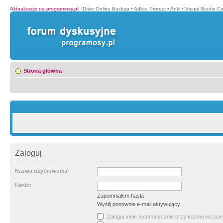
Aktualizacje na programosy.pl
:
IDrive Online Backup
•
Adlice Protect
•
Anki
•
Visual Studio C
Strona główna
Zaloguj
Nazwa użytkownika:
Hasło:
Zapomniałem hasła
Wyślij ponownie e-mail aktywujący
Zaloguj mnie automatycznie przy każdej wizycie