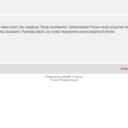
ko kilka chwil, ale zwiększa Twoje możliwości. Administrator Forum może przyzna
tutaj zasadami. Pamiętaj także, by czytać regulaminy poszczególnych forów.
Ekip
Powered by
phpBB
© Group
Forum Programosy.pl