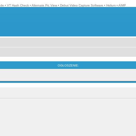
ode
•
VT Hash Check
•
Alternate Pic View
•
Debut Video Capture Software
•
Helium
•
AIMP
OGŁOSZENIE: