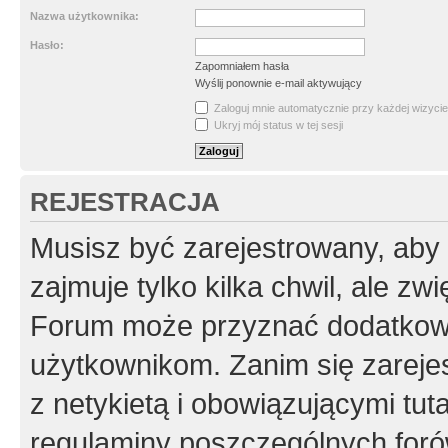
Nazwa użytkownika:
Hasło:
Zapomniałem hasła
Wyślij ponownie e-mail aktywujący
Zaloguj mnie automatycznie przy każdej wizycie
Ukryj mój status w tej sesji
REJESTRACJA
Musisz być zarejestrowany, aby
zajmuje tylko kilka chwil, ale z
Forum może przyznać dodatkow
użytkownikom. Zanim się zarejes
z netykietą i obowiązującymi tut
regulaminy poszczególnych foró