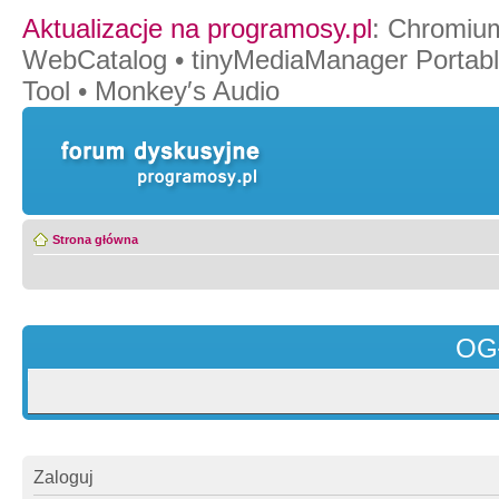
Aktualizacje na programosy.pl
:
Chromiu
WebCatalog
•
tinyMediaManager Portab
Tool
•
Monkey′s Audio
Strona główna
OG
Zaloguj