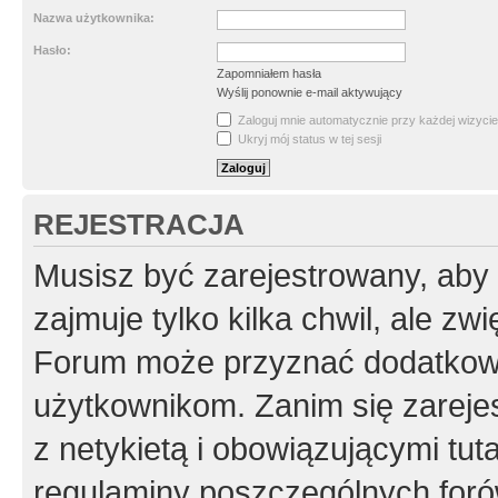
Nazwa użytkownika:
Hasło:
Zapomniałem hasła
Wyślij ponownie e-mail aktywujący
Zaloguj mnie automatycznie przy każdej wizycie
Ukryj mój status w tej sesji
REJESTRACJA
Musisz być zarejestrowany, aby
zajmuje tylko kilka chwil, ale z
Forum może przyznać dodatkow
użytkownikom. Zanim się zarejes
z netykietą i obowiązującymi tut
regulaminy poszczególnych foró