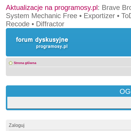
Aktualizacje na programosy.pl
:
Brave Br
System Mechanic Free
•
Exportizer
•
To
Recode
•
Diffractor
Strona główna
OG
Zaloguj