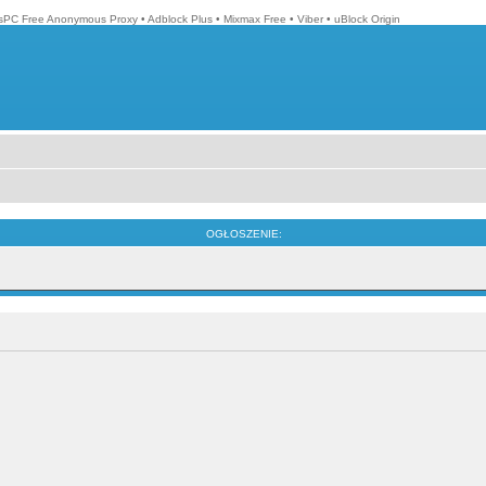
isPC Free Anonymous Proxy
•
Adblock Plus
•
Mixmax Free
•
Viber
•
uBlock Origin
OGŁOSZENIE: