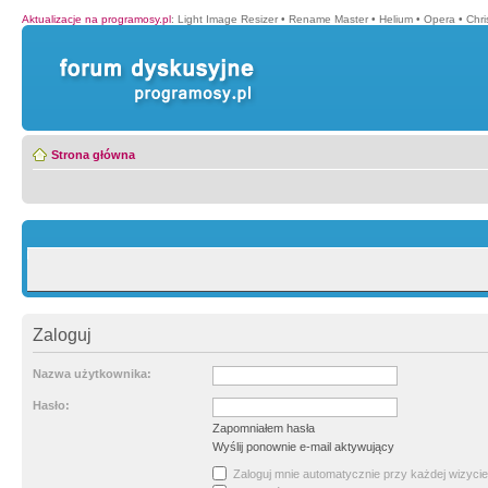
Aktualizacje na programosy.pl
:
Light Image Resizer
•
Rename Master
•
Helium
•
Opera
•
Chr
Strona główna
Zaloguj
Nazwa użytkownika:
Hasło:
Zapomniałem hasła
Wyślij ponownie e-mail aktywujący
Zaloguj mnie automatycznie przy każdej wizycie