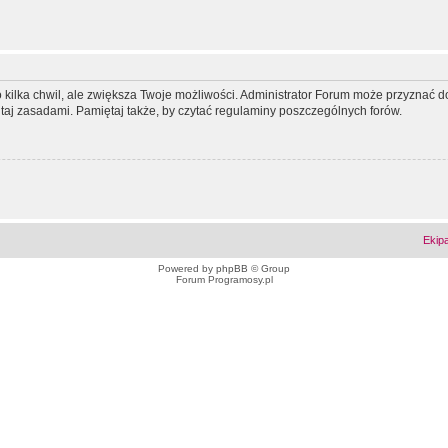
ko kilka chwil, ale zwiększa Twoje możliwości. Administrator Forum może przyzna
tutaj zasadami. Pamiętaj także, by czytać regulaminy poszczególnych forów.
Ekip
Powered by
phpBB
© Group
Forum Programosy.pl