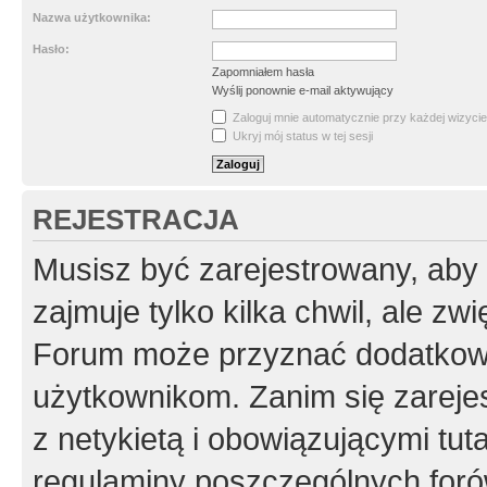
Nazwa użytkownika:
Hasło:
Zapomniałem hasła
Wyślij ponownie e-mail aktywujący
Zaloguj mnie automatycznie przy każdej wizycie
Ukryj mój status w tej sesji
REJESTRACJA
Musisz być zarejestrowany, aby
zajmuje tylko kilka chwil, ale z
Forum może przyznać dodatkow
użytkownikom. Zanim się zarejes
z netykietą i obowiązującymi tut
regulaminy poszczególnych foró