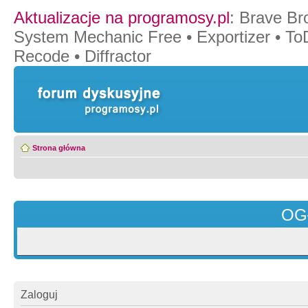
Aktualizacje na programosy.pl
:
Brave Br
System Mechanic Free
•
Exportizer
•
To
Recode
•
Diffractor
Strona główna
OG
Zaloguj